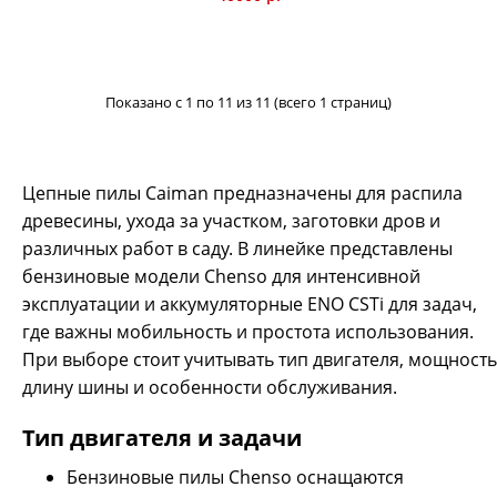
Показано с 1 по 11 из 11 (всего 1 страниц)
Цепные пилы Caiman предназначены для распила
древесины, ухода за участком, заготовки дров и
Бензопила CAIMAN Chenso 50-18 SL18 Decompressor (2в1)
различных работ в саду. В линейке представлены
44000 р.
бензиновые модели Chenso для интенсивной
эксплуатации и аккумуляторные ENO CSTi для задач,
где важны мобильность и простота использования.
При выборе стоит учитывать тип двигателя, мощность
длину шины и особенности обслуживания.
Профессиональная бензопила CAIMAN Chenso 50-18
Decompressor (2 в 1) с рабочим объемом 51 см3 способна
Тип двигателя и задачи
эффективно выполнять работу по раскряжевке, пилению
дров, обрезке сучьев. Мощный экономичный двигатель в
Бензиновые пилы Chenso оснащаются
сочетании с декомпрессионным клапаном и технологией