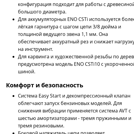
конфигурация подходит для работы с древесино
Пила аккумуляторная CAIMAN ENO CSTi10 – компактная,
большого диаметра.
суперлегкая профессиональная модель со специальной
Для аккумуляторных ENO CSTi используется боле
шиной, предназначенной для карвинга (художественной
лёгкая гарнитура с шагом цепи 3/8 дюйма и
резки по дереву) или других тонких работ. Вес модели без
шины и цепи составляет всего 2,0 кг, что делает ее
толщиной ведущего звена 1,1 мм. Она
чрезвычайно удобной при резке в любых плоскостях.
обеспечивает аккуратный рез и снижает нагрузк
Система подключения аккумулятора STANDARD CONNECT
на инструмент.
позволяет подключить как стандартные аккумуляторы
Для карвинга и художественной резьбы по дерев
емкостью 4 и 8 Ач, так и ранцевые батареи системы MAXI
CONNECT емкостью 15-25 Ач (при использовании
предусмотрена модель ENO CSTi10 с укороченно
специального адаптера). Профессиональный
шиной.
бесщеточны...
Комфорт и безопасность
Система Easy Start и декомпрессионный клапан
облегчают запуск бензиновых моделей. Для
снижения вибрации применяется система AVT с
шестью амортизаторами - тремя пружинными и
тремя резиновыми.
Боковой натяжитель цепи позволяет