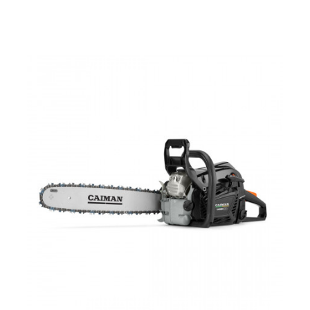
36000 р.
Профессиональная бензопила CAIMAN Chenso 50-18
Decompressor с рабочим объемом 51 см3 способна
эффективно выполнять работу по раскряжевке, пилению
дров, обрезке сучьев. Мощный экономичный двигатель в
сочетании с декомпрессионным клапаном и технологией
легкого запуска Easy Start, профессиональная система
виброизоляции AVT позволяют с комфортом работать в
различных условиях. Высокотехнологичный двухтактный
двигатель На бензопилах CAIMAN Chenso установлены
современные высокотехнологичные 2-тактные двигатели,
отвечающие самым высоким требованиям для професс...