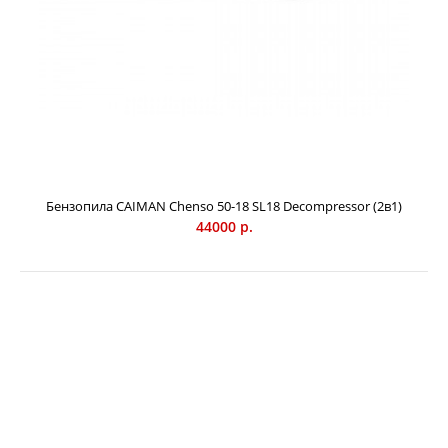
Профессиональная бензопила CAIMAN Chenso с рабочим
объемом 47 см3 способна эффективно выполнять работу
по раскряжевке, пилению дров, обрезке сучьев. Мощный
экономичный двигатель в сочетании с
декомпрессионным клапаном и технологией легкого
запуска Easy Start, профессиональная система
виброизоляции AVT позволяют с комфортом работать в
различных условиях. Высокотехнологичный
двухтактный двигатель На бензопилах CAIMAN Chenso
установлены современные высокотехнологичные 2-
Бензопила CAIMAN Chenso 50-18 SL18 Decompressor (2в1)
тактные двигатели, отвечающие самым высоким
44000 р.
требованиям для п...
НОВИНКА