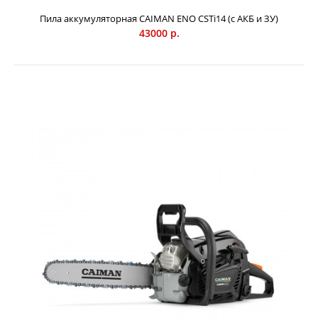
Пила аккумуляторная CAIMAN ENO CSTi14 (с АКБ и ЗУ)
43000 р.
Пила аккумуляторная CAIMAN ENO CSTi14 (с АКБ и ЗУ)
43000 р.
Профессиональная аккумуляторная цепная пила CAIMAN
ENO CSTi14 обладает чрезвычайно малым весом (всего 2,0
кг без шины, цепи и батареи), компактными размерами,
не требует сложного обслуживания. При этом она
способна не только обрезать ветки, но и пилить стволы
небольших диаметров. Благодаря этим качествам пилу
можно использовать в любой сфере: в коммунальном и
лесном хозяйстве для обрезки ветвей, в загородном доме,
в походе. Аккумулятор и зарядное устройство к нему
приобретаются отдельно. Система подключения батарей -
STANDARD CONNECT, но допускается использование