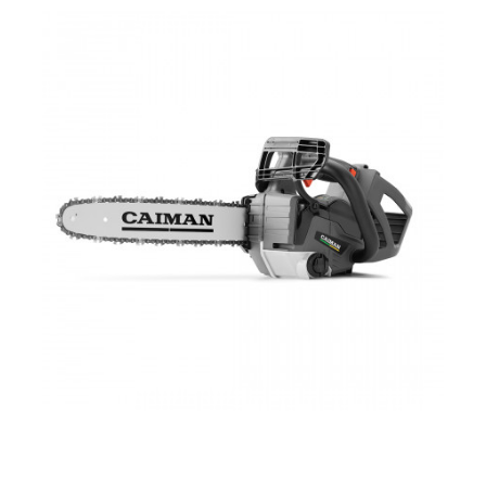
CONNECT, но допускается использование ранцевого
аккумулятора MAXI CONNECT повышенной емкости,
который подключается при помощи адаптера
(аккумулятор такого типа, зарядное устройство и адаптер
приобретаются отдельно).
НОВИНКА