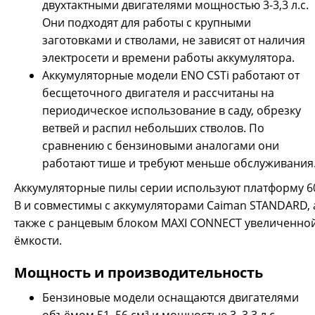
двухтактными двигателями мощностью 3-3,3 л.с.
легкого запуска Easy Start, профессиональная система
Они подходят для работы с крупными
виброизоляции AVT позволяют с комфортом работать в
различных условиях. Модель 2 в 1 в дополнение к
заготовками и стволами, не зависят от наличия
стандартной пильной фурнитуре (шина и цепь 18”)
электросети и времени работы аккумулятора.
оснащается японской шиной и цепью CAIMAN 18” 0.325”
Аккумуляторные модели ENO CSTi работают от
1.5 с чизельным профилем режущего зуба для
бесщеточного двигателя и рассчитаны на
максимальной пр...
периодическое использование в саду, обрезку
ветвей и распил небольших стволов. По
сравнению с бензиновыми аналогами они
работают тише и требуют меньше обслуживания
Аккумуляторные пилы серии используют платформу 6
В и совместимы с аккумуляторами Caiman STANDARD, 
также с ранцевым блоком MAXI CONNECT увеличенно
ёмкости.
Мощность и производительность
Бензиновые модели оснащаются двигателями