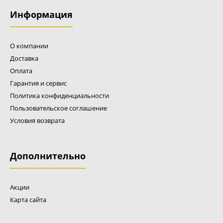
37500 р.
Информация
О компании
Доставка
Оплата
Профессиональная бензопила CAIMAN Chenso 55-20
Decompressor с рабочим объемом 56 см3 способна
Гарантия и сервис
эффективно выполнять работу по раскряжевке, пилению
Политика конфиденциальности
дров, обрезке сучьев. Мощный экономичный двигатель в
Пользовательское соглашение
сочетании с декомпрессионным клапаном и технологией
Условия возврата
легкого запуска Easy Start, профессиональная система
виброизоляции AVT позволяют с комфортом работать в
различных условиях. Высокотехнологичный двухтактный
двигатель На бензопилах CAIMAN Chenso установлены
Дополнительно
современные высокотехнологичные 2-тактные двигатели,
отвечающие самым высоким требованиям для професс...
Акции
Карта сайта