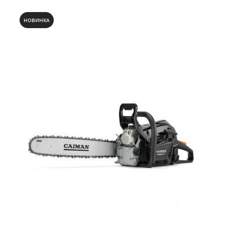
Мощный экономичный двигатель в сочетании с
декомпрессионным клапаном и технологией легкого
запуска Easy Start, профессиональная система
НОВИНКА
виброизоляции AVT позволяют с комфортом работать в
различных условиях. В стандартную комплектацию
входит пильная гарнитура CAIMAN 15” 0.325” для
достижения максимальной производительности.
Высокоскоростная чизельная пильная цепь CAIMAN
обеспечивает быстрый и точный рез. Дополнительные
амортизирующие звенья снижают силу обратного
отскока и делают пиление более предсказуемым и
комфортным. Легкая многослойная компактная шина
CAIMAN серии SL имеет тонкий контур и узкие боковины,
что способствует хорошей маневренности. Данная
пильная гарнитура в сочетании с высокой мощностью
бензопилы позволяет оператору получить высокую
эффективность работы при пилении дров и обрезке
сучьев.