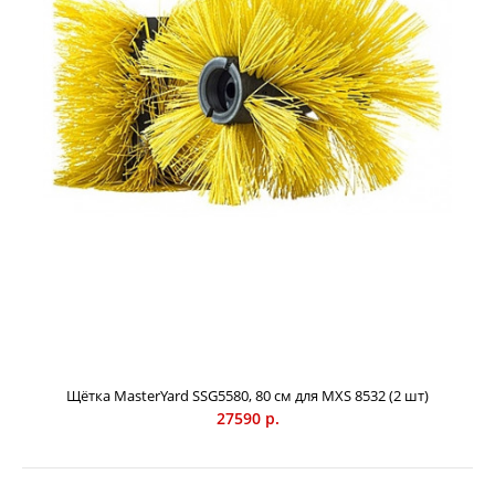
Щетка со смешанной щетиной Caiman
62000 р.
Щетка со смешанной щетиной (50% полипропилен / 50%
сталь), 10 элементов, для уборки глубоко въевшейся
грязи. Предназначена для подметальных машин CAIMAN
моделей SM 1000 / SM 1000W.
Щётка MasterYard SSG5580, 80 см для MXS 8532 (2 шт)
27590 р.