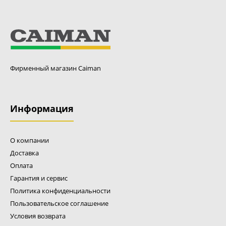
Щетка Caiman универсальная для SM 800 PRO -
универсальная щётка, предназначенная для
подметальных машин Caiman SM 800PRO.
Фирменный магазин Caiman
Полипропиленовая щетка, состоит из 2x4HM-R10, 4x4HM-
R09, 12x4HM-R08.
Информация
О компании
Доставка
Оплата
Гарантия и сервис
Политика конфиденциальности
Пользовательское соглашение
Условия возврата