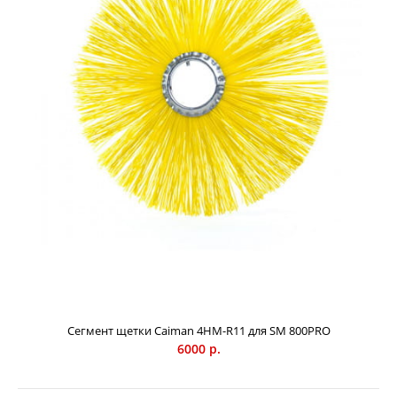
полипропилен / 50% сталь), 12 элементов, для уборки
глубоко въевшейся грязи. Предназначена для
подметальных машин Caiman моделей SM700 / SM700W.
Сегмент щетки Caiman 4HM-R11 для SM 800PRO
6000 р.