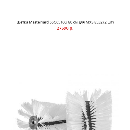
71000 р.
Щётка MasterYard SSG65100, 80 см для MXS 8532 (2 шт)
27590 р.
Щетка Caiman универсальная для SM 1200 / SM 1200W -
полипропиленовая щетка, универсальная - подходит для
уборки грязи и снега. Предназначена для подметальных
машин Caiman моделей SM 1200 / SM 1200W.