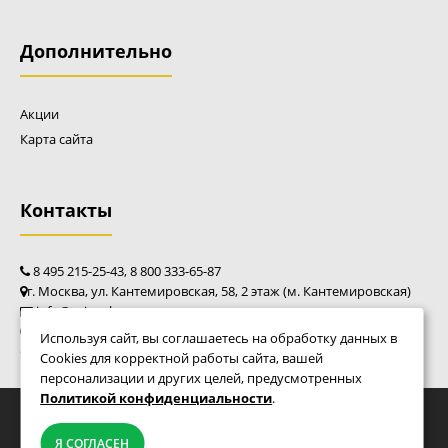
Дополнительно
Акции
Карта сайта
Контакты
8 495 215-25-43, 8 800 333-65-87
г. Москва, ул. Кантемировская, 58, 2 этаж (м. Кантемировская)
info@caim-shop.ru
пн - пт: 10:00 - 20:00
Используя сайт, вы соглашаетесь на обработку данных в
сб - вс: 10:00 - 18:00
Щётка MasterYard SSG5580, 80 см для MXS 8532 (2 шт)
Cookies для корректной работы сайта, вашей
персонализации и других целей, предусмотренных
27590 р.
Политикой конфиденциальности
.
© Фирменный магазин Caiman 2010 - 2026
Мы переезжаем! С 21 июля магазин будет
Я СОГЛАСЕН