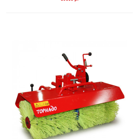
Щетка зимняя Caiman для SM 1200 / SM 1200W
65000 р.
Щетка Caiman зимняя для SM 1200 / SM 1200W -
полипропиленовая щетка, 8 х 2 элементов, для
использования в зимний период. Предназначена для
подметальных машин Caiman моделей SM 1200 / SM
1200W.