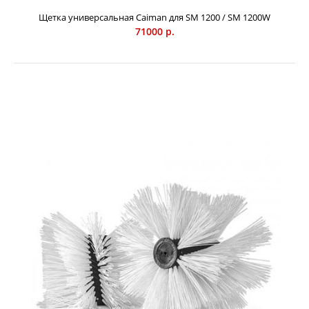
Щетка универсальная Caiman для SM 1200 / SM 1200W
71000 р.
Щетка навесная Caiman R0045
110000 р.
Навесная щетка для культиваторов серии Q JUNIOR.
Предназначена для уборки территорий. Используется
вместе с переходником (арт. R0044, приобретается
отдельно). Диаметр щетки 350 мм.