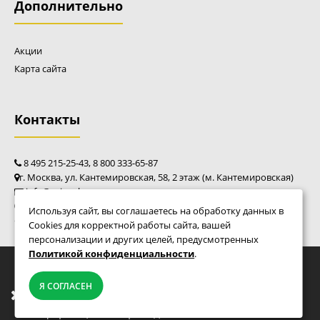
Дополнительно
Акции
Карта сайта
Контакты
8 495 215-25-43, 8 800 333-65-87
г. Москва, ул. Кантемировская, 58, 2 этаж (м. Кантемировская)
info@caim-shop.ru
пн - пт: 10:00 - 20:00
Используя сайт, вы соглашаетесь на обработку данных в
сб - вс: 10:00 - 18:00
Cookies для корректной работы сайта, вашей
персонализации и других целей, предусмотренных
Политикой конфиденциальности
.
© Фирменный магазин Caiman 2010 - 2026
Мы переезжаем! С 21 июля магазин будет
Я СОГЛАСЕН
работать по новому адресу. Подробная
информация о переезде по ссылке