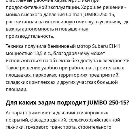
очистка поверхностей в трудных условиях. Например,
продолжительной эксплуатации. Хорошее решение -
мытье фасадов больших зданий, тротуаров, разделителей
мойка высокого давления Caiman JUMBO 250-15,
отбойников на загородных шоссе, мытье крупной
рассчитанная на интенсивную очистку в условиях, гд
автомобильной и сельскохозяйственной техники.
Четырехтактный бензиновый двигатель Subaru EH41
важны автономность и повышенная
(Япония) Разработанный для обеспечения высокой
производительность.
производительности в профессиональном оборудовании,
где крайне важна надежность даже в сложных...
Техника получила бензиновый мотор Subaru EH41
мощностью 13,5 л.с., благодаря чему может
использоваться на объектах без доступа к электросети
Такое решение удобно при работе на строительных
площадках, парковках, территориях предприятий,
складских комплексах и других участках большой
площади.
Для каких задач подходит JUMBO 250-15
Аппарат применяется для очистки дорожных
покрытий, фасадов зданий, сельскохозяйственной
техники, грузового транспорта, строительного