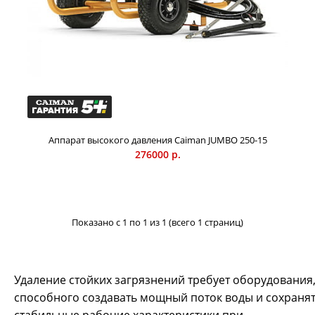
Аппарат высокого давления Caiman JUMBO 250-15
276000 р.
Аппарат высокого давления Caiman JUMBO 250-15
276000 р.
Показано с 1 по 1 из 1 (всего 1 страниц)
Удаление стойких загрязнений требует оборудования
Мойка Caiman JUMBO 250-15 - профессиональная мойка
способного создавать мощный поток воды и сохраня
высокого давления, оснащенная бензиновым двигателем,
необходимая, когда нужна высокая мобильность и
стабильные рабочие характеристики при