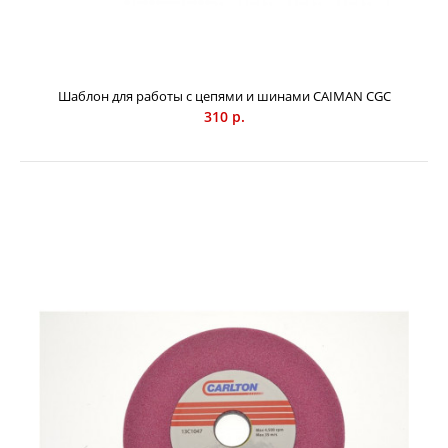
Станок заточной CAIMAN Standart
68000 р.
Шаблон для работы с цепями и шинами CAIMAN CGC
310 р.
Профессиональный электрический заточной станок
CAIMAN Standart для пильных цепей с автоматической
фиксацией тисков позволяет затачивать все типы
пильных цепей: 1/4” - 0.325” - 3/8” LP - 3/8” - 0.404” - 3/4”
(опция). Станина из алюминиевого сплава повышенной
прочности, автоматические тиски. Станок способен
затачивать цепи с соблюдением режущего угла, угла
заточки, а также высоты ограничителя глубины реза. Три
способа установки: на стол, стену или фиксация в тисках.
Три диска в комплекте: внешний диаметр дисков 145 мм,
посадочное отверстие 22,3 мм, толщина 3,2 / 4,7 / 6,0 мм.