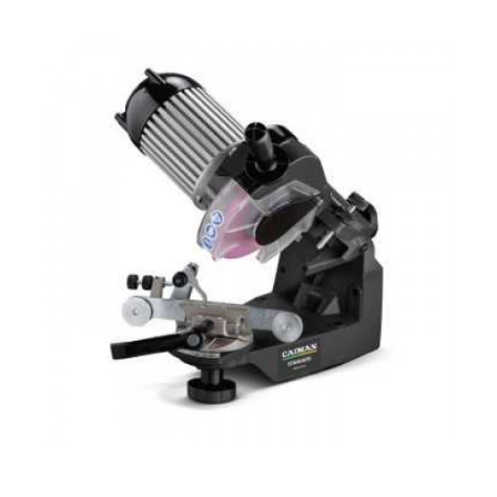
Пуансон для цепей с шагом 1/4", 0,325, толщиной 1,1 мм
(0,043 дюйма).