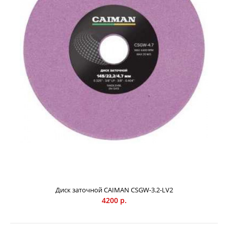
3/8”. Диаметр диска 145 мм. Диаметр посадочного
отверстия 22,2 мм. Толщина диска 3,2 мм.
Высококачественные диски из особого абразивного
материала - белого электрокорунда, который имеет
высокую твёрдость и прочность, уступающую только
алмазу. Керамическая связка абразивного зерна
позволяет осуществлять как первичную, так и финишную
заточку пильных цепей.
Диск заточной CAIMAN CSGW-3.2-LV2
4200 р.