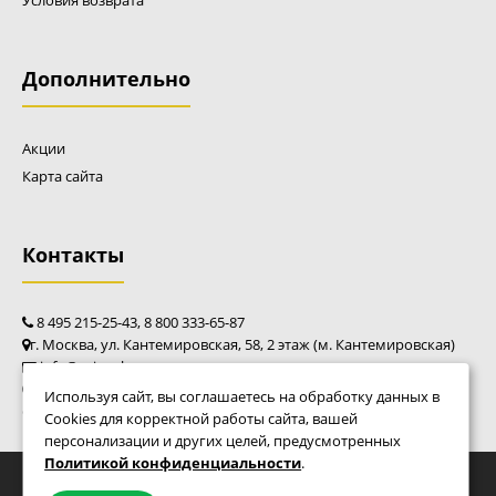
Условия возврата
основании станка предусмотрены отверстия для
крепления к рабочему столу. Для цепей с шагом 1/4” -
.325” необходимо использовать набор: клепальный шип и
наковальня с ответной ручкой (набор приобретается
Дополнительно
отдельно).
Акции
Карта сайта
Контакты
8 495 215-25-43, 8 800 333-65-87
г. Москва, ул. Кантемировская, 58, 2 этаж (м. Кантемировская)
info@caim-shop.ru
пн - пт: 10:00 - 20:00
Используя сайт, вы соглашаетесь на обработку данных в
сб - вс: 10:00 - 18:00
Cookies для корректной работы сайта, вашей
персонализации и других целей, предусмотренных
Политикой конфиденциальности
.
© Фирменный магазин Caiman 2010 - 2026