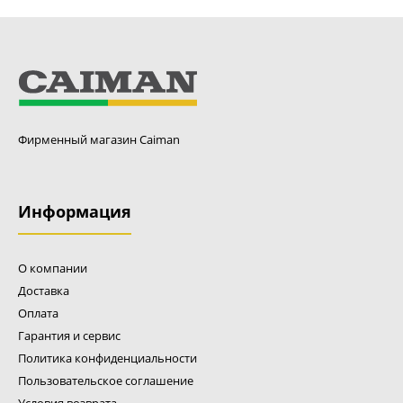
Станок клепальный ручной CAIMAN Standart
Фирменный магазин Caiman
11000 р.
Информация
Профессиональный клепальный станок CAIMAN CMRM-
О компании
Standart предназначен для соединения звеньев пильных
Доставка
цепей с шагом от 1/4” до 0.404”. Специальный упорный
Оплата
подшипник уменьшает трение, облегчает работу, делает
соединение более прочным. В комплект входит
Гарантия и сервис
вращающаяся ручка с клепальным шипом и ответная
Политика конфиденциальности
ручка с наковальней, предназначенной для цепей с
Пользовательское соглашение
шагом 3/8” и 0.404”. Материал корпуса - сталь. В