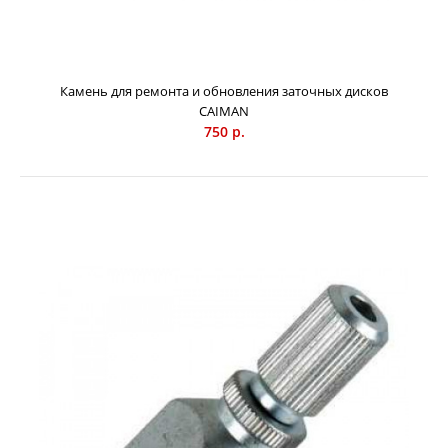
Диск для электрических заточных станков предназначен
для заточки пильных цепей с шагом 0.325”-3/8”LP-
3/8”-0.404”. Диаметр диска 145 мм. Диаметр посадочного
Камень для ремонта и обновления заточных дисков
отверстия 22,2 мм. Толщина диска 4,7 мм.
CAIMAN
Высококачественные диски CAIMAN выполнены из
750 р.
особого абразивного материала - белого электрокорунда
- который имеет высокую твёрдость и прочность,
уступающую только алмазу. Керамическая связка
абразивного зерна позволяет осуществлять как
первичную, так и финишную заточку пильных
цепей. 0.325, 3/8LP, 3/8, 0.404, 145 x 22,2 x 4,7мм