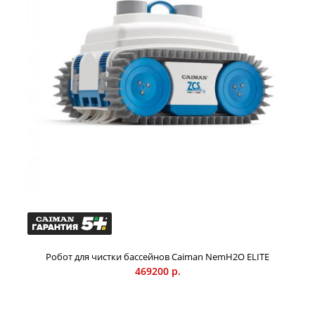
любой формы (длиной до 25 м, глубиной до 10 м),
назначения и конфигурации: частные, спортивные,
биобассейны, с вертикальными, пологими и даже
ступенчатыми стенками. Он способен перемещаться и по
горизонтальной, и по вертикальной поверхностям, даже
по ступеням, по гладкому или шероховатому дну.
Принцип действия робота состоит в том, что он при
помощи двух мощных турбин поднимает со дна все
загрязнения, а затем передает их к поверхности бассейна,
откуда вода попадает на фильтры бассейна и очищается.
Крупные загрязнения (более 0,5 мм) робот может
собирать в отдельный Smart-фильтр емкостью 2 литра.
Робот для чистки бассейнов Caiman NemH2O ELITE
469200 р.