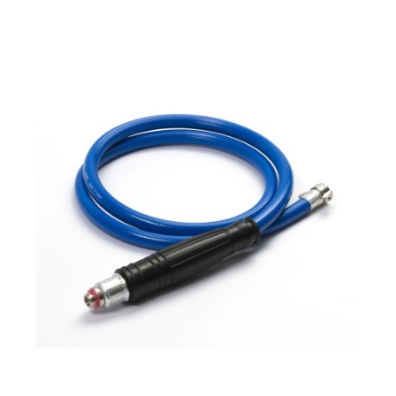
Шланг Caiman 50 м
26600 р.
Лёгкий шланг, диаметром 8,5 мм с металлическими
фитингами, длиной 50 метров. Максимальное рабочее
давление 50 Бар.