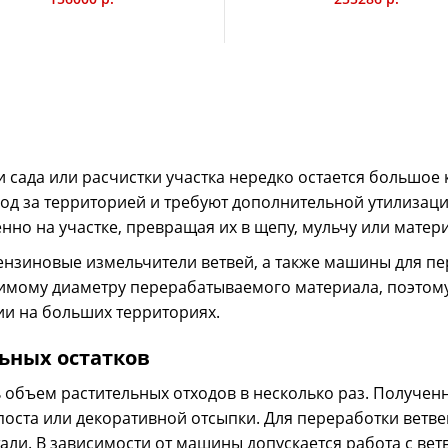
Профессиональ
Iroko 60H
позволяет утил
измельчает оста
156000 р.
модели оптими
разработана но
режущему орга
угол атаки для
м3/ч. Модель о
Активная отклю
 сада или расчистки участка нередко остается большое к
который извлек
ход за территорией и требуют дополнительной утилизац
руке оператора
но на участке, превращая их в щепу, мульчу или матери
ензиновые измельчители ветвей, а также машины для пе
тимому диаметру перерабатываемого материала, поэтом
ции на больших территориях.
ьных остатков
 объем растительных отходов в несколько раз. Получен
Измельчитель ветвей дизельный CAIMAN
Профессиональ
оста или декоративной отсыпки. Для переработки ветв
Ganso 3600YD
3600YD измельч
ли. В зависимости от машины допускается работа с вет