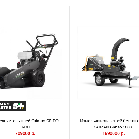
Измельчитель ветвей CAIMAN Raro 2400E
Электрический 
перерабатывать
114000 р.
оснащается мощ
высококачестве
верхний желоб 
Машина имеет 
безопасность: 
обратного выб
желоба для иск
ельчитель пней Caiman GRIDO
Измельчитель ветвей бензин
390H
CAIMAN Ganso 1000C
709000 р.
1690000 р.