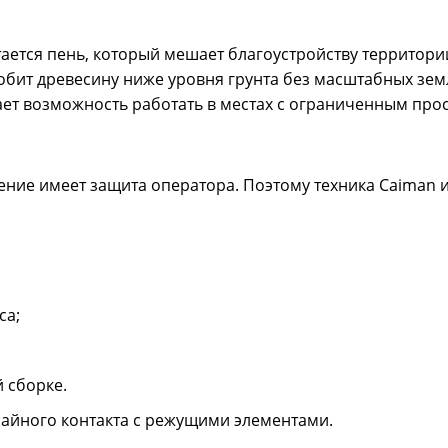
компоненты пр
тяжелых услови
уровню выброса
стается пень, который мешает благоустройству территор
состоящая из 
обит древесину ниже уровня грунта без масштабных зем
изготовлены из
ет возможность работать в местах с ограниченным про
сбалансированы
ние имеет защита оператора. Поэтому техника Caiman и
Измельчитель бензиновый Caiman RARO
са;
Измельчитель в
420С
мощным бензин
ветвей, сучьев
419000 р.
 сборке.
превратить в к
Четырехтактный
чайного контакта с режущими элементами.
верхним распо
экономичность,