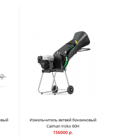
измельчитель веток CAIMAN Raro 2400E способен
 ветви деревьев и кустарников диаметром до 4 см. Он
ным электродвигателем 2,4 кВт, 5 ножами из
нной стали, двумя каналами подачи материала:
и боковой (для длинных веток диаметром 2-4 см).
несколько элементов защиты, обеспечивающих
датчик открытия отсека с ножами, резиновая шторка от
роса материала, удлиненная конструкция подающего
лючения контакта рук с ножами.
овый
Измельчитель ветвей бензиновый
Caiman Iroko 60H
156000 р.