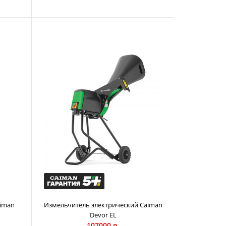
ный бензиновый измельчитель ветвей CAIMAN Ganso
ет ветви деревьев толщиной до 13 см. Машина
хцилиндровым двигателем Caiman Green Engine,
ром с аккумулятором, подающим роликом с
 и системами безопасности, снижающими риски при
атом. Пассивная безопасность: подающий желоб имеет
у, чтобы руками невозможно было дотянуться до
тор защищает от обратного выброса подаваемого
ивная безопасность: предохранительный рычаг в
зволяет экстренно остановить работу измельчителя.
трукция с буксирной сцепкой облегчает перемещение
ольшим территориям.
iman
Измельчитель электрический Caiman
Devor EL
107000 р.