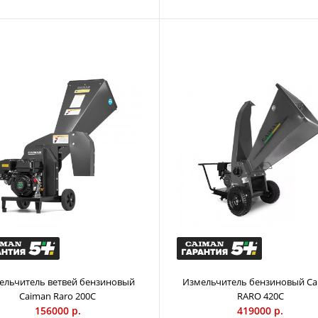
Измельчитель пней Caiman GRIDO 390H
Измельчитель п
коммерческого 
709000 р.
Она может испо
владельцами ча
прицепе легков
бензиновый дв
клапанов (Япон
декомпрессии 
и эффективный 
ельчитель ветвей бензиновый
Измельчитель бензиновый Ca
Caiman Raro 200С
RARO 420С
156000 р.
419000 р.