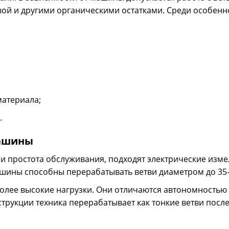
производитель
4790000 р.
вой и другими органическими остатками. Среди особенн
производитель
Engine Diesel,
с гидропривод
безопасности, 
безопасность:
невозможно бы
обратного выбр
предохранител
остановить раб
атериала;
сцепкой облег
.
машины
 и простота обслуживания, подходят электрические изме
ашины способны перерабатывать ветви диаметром до 35-
Измельчитель ветвей бензиновый Caiman
олее высокие нагрузки. Они отличаются автономностью 
Измельчитель в
Raro 200С
переработки ве
струкции техника перерабатывает как тонкие ветви после
Четырехтактный
156000 р.
расположением