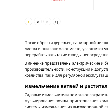
1
2
>
>|
После обрезки деревьев, санитарной чистки
листва и пни занимают место, усложняют у
перерабатывать такие отходы непосредствен
В линейке представлены электрические и б
производительности, конструкции и допус
хозяйства, так и для регулярной эксплуата
Измельчение ветвей и растител
Садовые измельчители помогают сократить
мульчирования почвы, приготовления комп
системы измельчения из высокопрочной ста