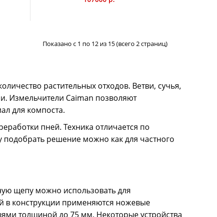
ный компактный измельчитель CAIMAN Iroko 60H
изировать растительные отходы - он дробит и
тки растений: листву, ветви кустарников и деревьев. У
зирован механизм измельчения и выброса,
вая система передачи мощности от двигателя к
Показано с 1 по 12 из 15 (всего 2 страниц)
ну с двумя лезвиями. Лезвия имеют более выраженный
 эффективного измельчения. Производительность 0,4
снащена комплексной системой безопасности.
чает двигатель, если открыт люк машины, через
оличество растительных отходов. Ветви, сучья,
ается застрявший материал, пассивная не позволяет
ии. Измельчители Caiman позволяют
 касаться ножей измельчителя.
ал для компоста.
реработки пней. Техника отличается по
у подобрать решение можно как для частного
ную щепу можно использовать для
ный дизельный измельчитель ветвей CAIMAN Ganso
ей в конструкции применяются ножевые
ает ветви деревьев толщиной до 30 см с
вями толщиной до 75 мм. Некоторые устройства