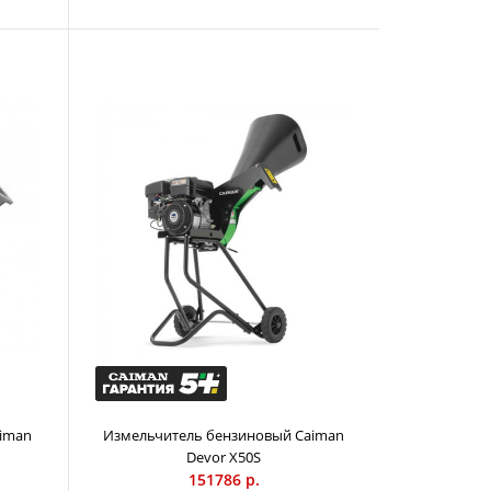
ней Caiman GRIDO 390H - это пнедробилка
класса, простая в использовании портативная машина.
льзоваться не только профессионалами, но и
стных садов. Измельчитель пней удобно перевозить в
ого автомобиля или в автофургоне. Четырехтактный
игатель Honda GX 390 с верхним расположением
ия) Легкий запуск благодаря системе механической
и переменного зажигания. Высокий уровень мощности
расход топлива обеспечивают технология OHV, циф...
iman
Измельчитель бензиновый Caiman
Devor X50S
151786 р.