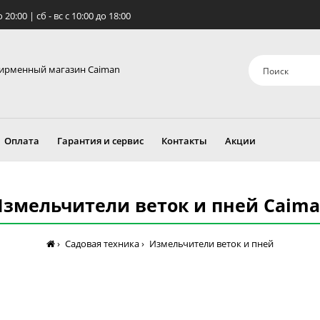
о 20:00 | сб - вс c 10:00 до 18:00
ирменный магазин Caiman
Оплата
Гарантия и сервис
Контакты
Акции
змельчители веток и пней Caim
Садовая техника
Измельчители веток и пней