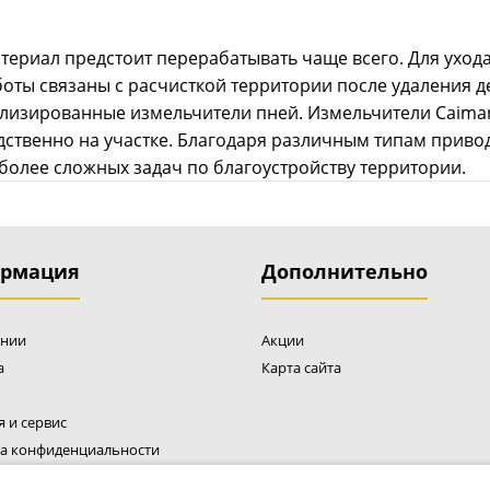
обеспечивает 
Система измель
атериал предстоит перерабатывать чаще всего. Для ухо
ножа из прочног
боты связаны с расчисткой территории после удаления д
лизированные измельчители пней. Измельчители Caima
дственно на участке. Благодаря различным типам приво
я более сложных задач по благоустройству территории.
рмация
Дополнительно
Измельчитель бензиновый Caiman Devor
Измельчитель в
X50S
организаций, 
ании
Акции
домов, и частн
151786 р.
а
Карта сайта
растительный м
способностью д
системой выбр
я и сервис
система выброс
а конфиденциальности
которым умень
ательское соглашение
скорость выбр