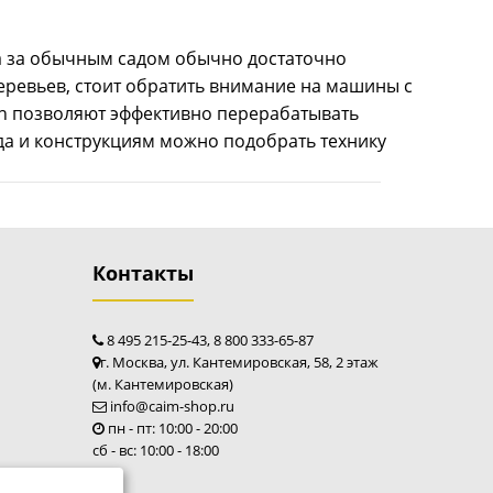
высокую производительность при небольших затратах.
чения, состоящая из 2 острых ножей Два сменных
да за обычным садом обычно достаточно
о сплава...
еревьев, стоит обратить внимание на машины с
n позволяют эффективно перерабатывать
да и конструкциям можно подобрать технику
Контакты
етвей Caiman Devor X50S - мощная модель для
занимающихся обустройством территорий загородных
8 495 215-25-43, 8 800 333-65-87
ых пользователей. Превосходно измельчает как мягкий
г. Москва, ул. Кантемировская, 58, 2 этаж
атериал, так и твердую древесину пропускной
(м. Кантемировская)
о 45 мм. Caiman Devor X50S оснащен улучшенной
info@caim-shop.ru
оса измельченного материала. При модификации
пн - пт: 10:00 - 20:00
а приобрела новый тип крыльчаток, благодаря
сб - вс: 10:00 - 18:00
шается засорение камеры измельчения, увеличивается
оса. Широкий загрузочный бункер измельчителя