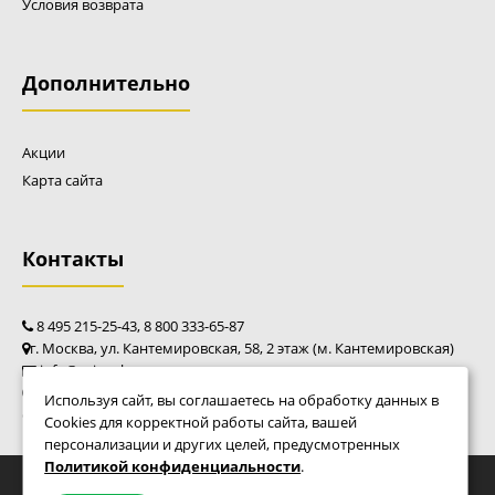
Условия возврата
Ножовка ручная CAIMAN CA-300
Дополнительно
3000 р.
Акции
Карта сайта
Ручная ножовка CAIMAN CA-300 предназначена для работ
по дереву от обрезки веток до распиловке небольших
Контакты
деревьев в садах и приусадебных участках. Классическая
модель с крупными зубьями, позволяющими сократить
количество резов. Высокое качество стали обеспечивает
длительную остроту и срок службы пилы. Эргономичная
8 495 215-25-43, 8 800 333-65-87
рукоятка комфортно ложится в руку и исключает
г. Москва, ул. Кантемировская, 58, 2 этаж (м. Кантемировская)
скольжение. Высокоуглеродистая японская сталь Высокое
info@caim-shop.ru
содержание углерода обеспечивает высокую твердость:
пн - пт: 10:00 - 20:00
Используя сайт, вы соглашаетесь на обработку данных в
59 HRC по шкале Роквелла. Это на 20-25% выше многих
сб - вс: 10:00 - 18:00
Cookies для корректной работы сайта, вашей
аналогов. Такая твердость поз...
персонализации и других целей, предусмотренных
Политикой конфиденциальности
.
© Фирменный магазин Caiman 2010 - 2026