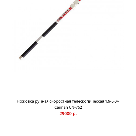
полотну 0,8 мм. Японские традиции изготовления
самурайских мечей Накопленный многовековой опыт в
технологиях обработки стали и применение
ультрасовременных технологий были доведены до
совершенства. Благодаря этому ручной садовый
инструмент Caiman обладает невероятной остротой,
точностью реза и чрезвычайно длительным сроком
службы! Высокоуглер...
Ножовка ручная скоростная телескопическая 1,9-5,0м
Caiman СN-762
29000 р.