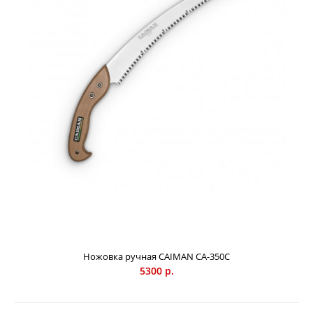
изготовления самурайских мечей Накопленный
многовековой опыт в технологиях обработки стали и
применение ультрасовременных технологий были
доведены до совершенства. Благодаря этому ручной
садовый инструмент Caiman обладает невероятной
острот...
Ножовка ручная CAIMAN CA-350C
5300 р.