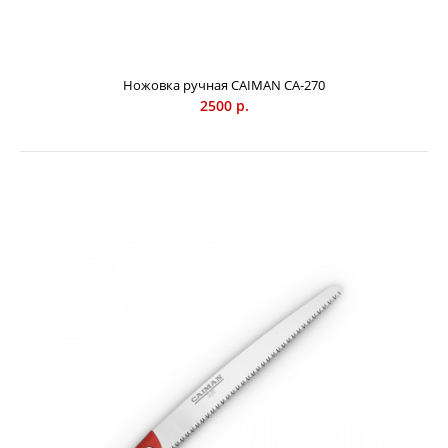
Ручная телескопическая ножовка Caiman CN-760 -
профессиональный инструмент, при помощи которого
можно легко удалить сухие, старые, больные, ненужные
Ножовка ручная CAIMAN CA-270
ветви деревьев на большой высоте. Длина инструмента
2500 р.
составляет 120 см в сложенном состоянии, а при
увеличении штанги – до 300 см. Японские традиции
изготовления самурайских мечей Накопленный
многовековой опыт в технологиях обработки стали и
применение ультрасовременных технологий были
доведены до совершенства. Благодаря этому ручной
садовый инструмент Caiman обладает невероятной
остротой, точн...