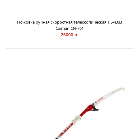
Ручная телескопическая ножовка Caiman CN-762 -
Ножовка ручная скоростная телескопическая 1,5-4,0м
профессиональный инструмент, при помощи которого
Caiman СN-761
можно легко удалить сухие, старые, больные, ненужные
26000 р.
ветви деревьев на большой высоте. Длина инструмента
составляет 1,9 метра в сложенном состоянии, а при
увеличении штанги – до 5,0 метров. Японские традиции
изготовления самурайских мечей Накопленный
многовековой опыт в технологиях обработки стали и
применение ультрасовременных технологий были
доведены до совершенства. Благодаря этому ручной
садовый инструмент Caiman обладает невероятной
острот...