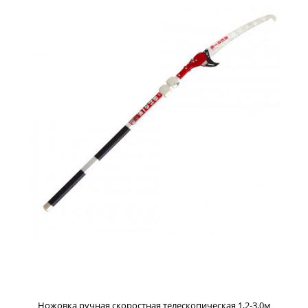
Ножовка ручная скоростная телескопическая 1,5-4,0м
Caiman СN-761
26000 р.
Ручная телескопическая ножовка Caiman CN-761 -
профессиональный инструмент, при помощи которого
можно легко удалить сухие, старые, больные, ненужные
ветви деревьев на большой высоте. Длина инструмента
составляет 1,5 метра в сложенном состоянии, а при
увеличении штанги – до 4,0 метров. Японские традиции
изготовления самурайских мечей Накопленный
многовековой опыт в технологиях обработки стали и
применение ультрасовременных технологий были
доведены до совершенства. Благодаря этому ручной
садовый инструмент Caiman обладает невероятной
острот...
Ножовка ручная скоростная телескопическая 1,2-3,0м