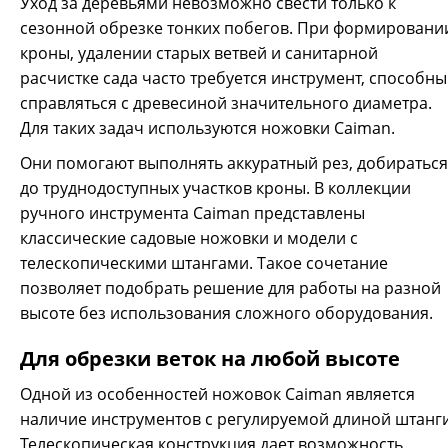
Уход за деревьями невозможно свести только к
126/128/129
сезонной обрезке тонких побегов. При формировани
2400 р.
кроны, удалении старых ветвей и санитарной
расчистке сада часто требуется инструмент, способн
справляться с древесиной значительного диаметра.
Для таких задач используются ножовки Caiman.
Они помогают выполнять аккуратный рез, добираться
Полотно ножовки CAIMAN в комплекте с болтом для CN-
126/128/129
до труднодоступных участков кроны. В коллекции
ручного инструмента Caiman представлены
классические садовые ножовки и модели с
телескопическими штангами. Такое сочетание
позволяет подобрать решение для работы на разной
высоте без использования сложного оборудования.
Для обрезки веток на любой высоте
Одной из особенностей ножовок Caiman является
наличие инструментов с регулируемой длиной штанги
Телескопическая конструкция дает возможность