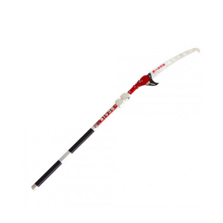
Ножовка ручная скоростная телескопическая 1,9-5,0м
Caiman СN-762
29000 р.