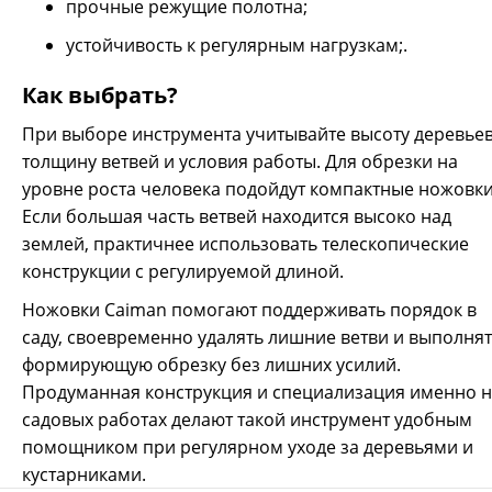
прочные режущие полотна;
устойчивость к регулярным нагрузкам;.
Как выбрать?
Ручная ножовка CAIMAN CA-270 предназначена для работ
по дереву от обрезки веток до распиловке небольших
При выборе инструмента учитывайте высоту деревьев
деревьев в садах и приусадебных участках. Выемки в
толщину ветвей и условия работы. Для обрезки на
пильном полотне в виде буквы U служат для улучшения
уровне роста человека подойдут компактные ножовки
отвода опилок и предотвращения застревания
Если большая часть ветвей находится высоко над
инструмента в древесине. Эргономичная рукоятка
комфортно ложится в руку и исключает скольжение.
землей, практичнее использовать телескопические
Высокоуглеродистая японская сталь Высокое содержание
конструкции с регулируемой длиной.
углерода обеспечивает высокую твердость: 59 HRC по
шкале Роквелла. Это на 20-25% выше многих аналогов.
Ножовки Caiman помогают поддерживать порядок в
Такая твердость позволяет стали поддерживать ...
саду, своевременно удалять лишние ветви и выполня
формирующую обрезку без лишних усилий.
Продуманная конструкция и специализация именно 
садовых работах делают такой инструмент удобным
помощником при регулярном уходе за деревьями и
кустарниками.