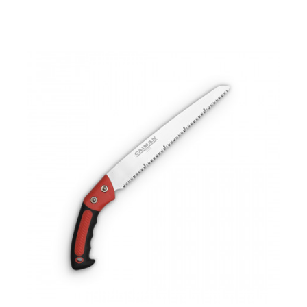
Ножовка ручная скоростная телескопическая 1,2-3,0м
Caiman СN-760
25000 р.