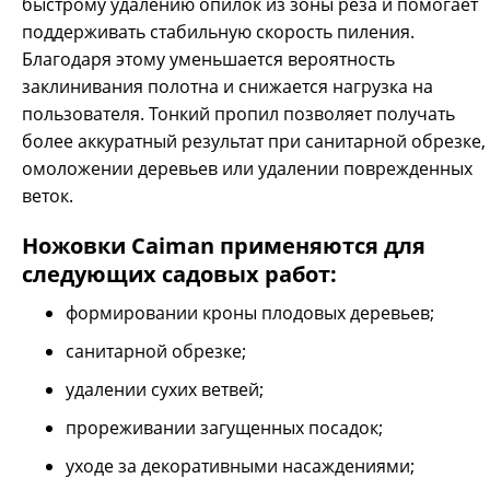
быстрому удалению опилок из зоны реза и помогает
поддерживать стабильную скорость пиления.
Благодаря этому уменьшается вероятность
заклинивания полотна и снижается нагрузка на
Ручная ножовка CAIMAN CA-350C – это профессиональная
модель с пильным полотном специальной дугообразной
пользователя. Тонкий пропил позволяет получать
формы и U-образными выемками между зубцами, а также
более аккуратный результат при санитарной обрезке,
удобной деревянной рукояткой. Такая конструкция
омоложении деревьев или удалении поврежденных
позволяет снизить усилие, делает более комфортным
веток.
пиление высоко расположенных веток. Общая длина
инструмента составляет 50 см, длина полотна – 35 см.
Ножовки Caiman применяются для
следующих садовых работ:
формировании кроны плодовых деревьев;
санитарной обрезке;
удалении сухих ветвей;
прореживании загущенных посадок;
уходе за декоративными насаждениями;