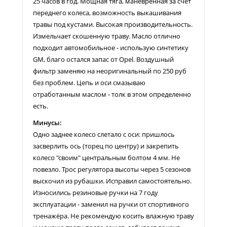
25 часов в год. Мощная тяга, маневренная за счет
переднего колеса, возможность выкашивания
травы под кустами. Высокая производительность.
Измельчает скошенную траву. Масло отлично
подходит автомобильное - использую синтетику
GM, благо остался запас от Opel. Воздушный
фильтр заменяю на неоригинальный по 250 руб
без проблем. Цепь и оси смазываю
отработанным маслом - толк в этом определенно
есть.
Минусы:
Одно заднее колесо слетало с оси: пришлось
засверлить ось (торец по центру) и закрепить
колесо "своим" центральным болтом 4 мм. Не
повезло. Трос регулятора высоты через 5 сезонов
выскочил из рубашки. Исправил самостоятельно.
Износились резиновые ручки на 7 году
эксплуатации - заменил на ручки от спортивного
тренажёра. Не рекомендую косить влажную траву