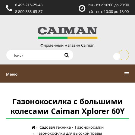
8 495 215-25-43
пн - пт c 10:00 до 20:00
8 800 333-65-87
сб - вс c 10:00 до 18:00
Фирменный магазин Caiman
Меню
Газонокосилка c большими
колесами Caiman Хplorer 60Y
Садовая техника
Газонокосилки
Газонокосилки для высокой травы