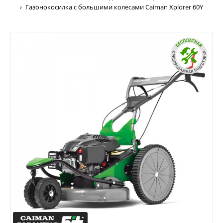
Газонокосилка c большими колесами Caiman Хplorer 60Y