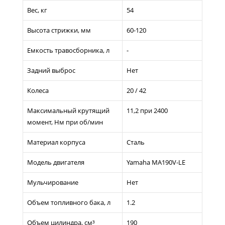
Вес, кг
54
Высота стрижки, мм
60-120
Емкость травосборника, л
-
Задний выброс
Нет
Колеса
20 / 42
Максимальный крутящий
11,2 при 2400
момент, Нм при об/мин
Материал корпуса
Сталь
Модель двигателя
Yamaha MA190V-LE
Мульчирование
Нет
Объем топливного бака, л
1.2
Объем цилиндра, см³
190