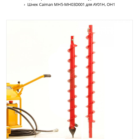
Шнек Caiman MH5-MH03D001 для AY01H, OH1