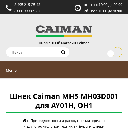
8 495 215-25-43
пн - пт c 10:00 до 20:00
8 800 333-65-87
сб - вс c 10:00 до 18:00
Фирменный магазин Caiman
Меню
Шнек Caiman MH5-MH03D001
для AY01H, OH1
Принадлежности и расходные материалы
Для строительной техники
Буры и шнеки